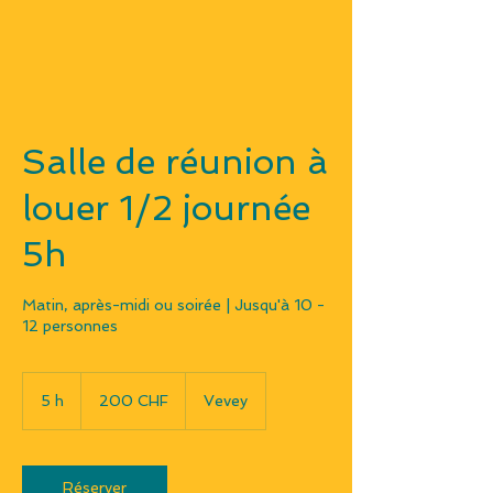
Salle de réunion à
louer 1/2 journée
5h
Matin, après-midi ou soirée | Jusqu'à 10 -
12 personnes
200
francs
5 h
5
200 CHF
Vevey
suisses
h
Réserver